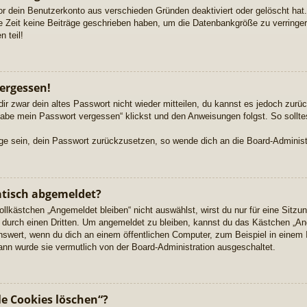
or dein Benutzerkonto aus verschieden Gründen deaktiviert oder gelöscht ha
re Zeit keine Beiträge geschrieben haben, um die Datenbankgröße zu verringern
 teil!
ergessen!
dir zwar dein altes Passwort nicht wieder mitteilen, du kannst es jedoch zur
habe mein Passwort vergessen“ klickst und den Anweisungen folgst. So sollte
Lage sein, dein Passwort zurückzusetzen, so wende dich an die Board-Administ
tisch abgemeldet?
kästchen „Angemeldet bleiben“ nicht auswählst, wirst du nur für eine Sitzu
durch einen Dritten. Um angemeldet zu bleiben, kannst du das Kästchen „A
nswert, wenn du dich an einem öffentlichen Computer, zum Beispiel in einem 
dann wurde sie vermutlich von der Board-Administration ausgeschaltet.
le Cookies löschen“?