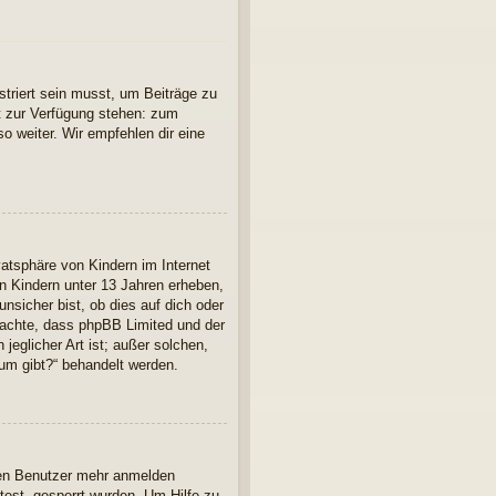
striert sein musst, um Beiträge zu
cht zur Verfügung stehen: zum
so weiter. Wir empfehlen dir eine
atsphäre von Kindern im Internet
n Kindern unter 13 Jahren erheben,
nsicher bist, ob dies auf dich oder
 beachte, dass phpBB Limited und der
jeglicher Art ist; außer solchen,
rum gibt?“ behandelt werden.
euen Benutzer mehr anmelden
est, gesperrt wurden. Um Hilfe zu