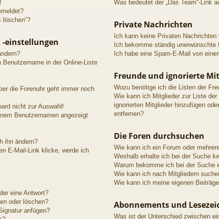
!
Was bedeutet der „Das Team“-Link au
emeldet?
s löschen“?
Private Nachrichten
Ich kann keine Privaten Nachrichten
 -einstellungen
Ich bekomme ständig unerwünschte P
ändern?
Ich habe eine Spam-E-Mail von einem
n Benutzername in der Online-Liste
Freunde und ignorierte Mit
Wozu benötige ich die Listen der Fre
aber die Forenuhr geht immer noch
Wie kann ich Mitglieder zur Liste der
ignorierten Mitglieder hinzufügen ode
ard nicht zur Auswahl!
entfernen?
meinem Benutzernamen angezeigt
Die Foren durchsuchen
h ihn ändern?
Wie kann ich ein Forum oder mehrer
n E-Mail-Link klicke, werde ich
Weshalb erhalte ich bei der Suche k
Warum bekomme ich bei der Suche ei
Wie kann ich nach Mitgliedern suche
Wie kann ich meine eigenen Beiträg
der eine Antwort?
ten oder löschen?
Abonnements und Lesezei
Signatur anfügen?
Was ist der Unterschied zwischen e