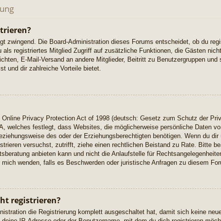
dung
trieren?
ngt zwingend. Die Board-Administration dieses Forums entscheidet, ob du regi
u als registriertes Mitglied Zugriff auf zusätzliche Funktionen, die Gästen ni
richten, E-Mail-Versand an andere Mitglieder, Beitritt zu Benutzergruppen und 
t und dir zahlreiche Vorteile bietet.
Online Privacy Protection Act of 1998 (deutsch: Gesetz zum Schutz der Priv
A, welches festlegt, dass Websites, die möglicherweise persönliche Daten vo
eziehungsweise des oder der Erziehungsberechtigten benötigen. Wenn du dir u
istrieren versuchst, zutrifft, ziehe einen rechtlichen Beistand zu Rate. Bitte
beratung anbieten kann und nicht die Anlaufstelle für Rechtsangelegenheiten 
ch mich wenden, falls es Beschwerden oder juristische Anfragen zu diesem Fo
t registrieren?
istration die Registrierung komplett ausgeschaltet hat, damit sich keine n
 deine IP-Adresse oder der Benutzername, mit dem du dich registrieren möcht