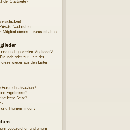
f der Startseite?
 verschicken!
rivate Nachrichten!
 Mitglied dieses Forums erhalten!
glieder
unde und ignorierten Mitglieder?
 Freunde oder zur Liste der
r diese wieder aus den Listen
e Foren durchsuchen?
eine Ergebnisse?
ne leere Seite?
n?
e und Themen finden?
chen
inem Lesezeichen und einem