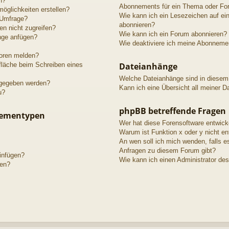
n?
Abonnements für ein Thema oder Fo
öglichkeiten erstellen?
Wie kann ich ein Lesezeichen auf e
 Umfrage?
abonnieren?
n nicht zugreifen?
Wie kann ich ein Forum abonnieren?
nge anfügen?
Wie deaktiviere ich meine Abonneme
toren melden?
fläche beim Schreiben eines
Dateianhänge
Welche Dateianhänge sind in diesem
igegeben werden?
Kann ich eine Übersicht all meiner D
u?
phpBB betreffende Fragen
hementypen
Wer hat diese Forensoftware entwick
Warum ist Funktion x oder y nicht en
An wen soll ich mich wenden, falls e
Anfragen zu diesem Forum gibt?
einfügen?
Wie kann ich einen Administrator de
gen?