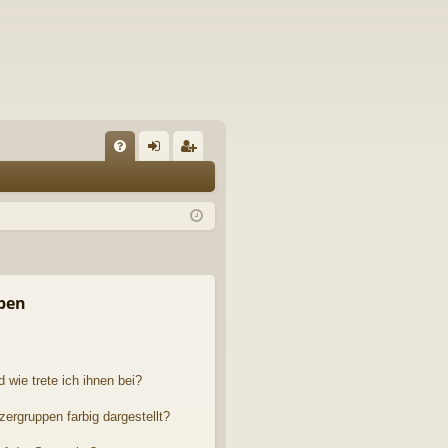
FA
n
eg
Q
m
ist
el
rie
de
re
n
n
pen
 wie trete ich ihnen bei?
rgruppen farbig dargestellt?