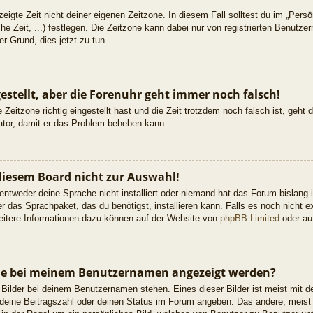
eigte Zeit nicht deiner eigenen Zeitzone. In diesem Fall solltest du im „Persön
he Zeit, ...) festlegen. Die Zeitzone kann dabei nur von registrierten Benutz
uter Grund, dies jetzt zu tun.
gestellt, aber die Forenuhr geht immer noch falsch!
 Zeitzone richtig eingestellt hast und die Zeit trotzdem noch falsch ist, geht
rator, damit er das Problem beheben kann.
diesem Board nicht zur Auswahl!
 entweder deine Sprache nicht installiert oder niemand hat das Forum bislang 
er das Sprachpaket, das du benötigst, installieren kann. Falls es noch nicht ex
itere Informationen dazu können auf der Website von
phpBB Limited
oder a
 die bei meinem Benutzernamen angezeigt werden?
 Bilder bei deinem Benutzernamen stehen. Eines dieser Bilder ist meist mit d
deine Beitragszahl oder deinen Status im Forum angeben. Das andere, meist g