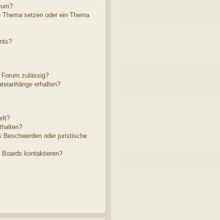
rum?
in Thema setzen oder ein Thema
nts?
 Forum zulässig?
ateianhänge erhalten?
elt?
thalten?
s Beschwerden oder juristische
s Boards kontaktieren?