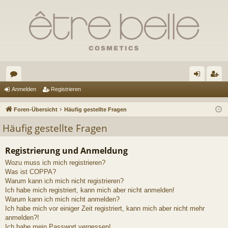
or
n
eg
Anmelden
Registrieren
en
m
ist
Foren-Übersicht
Häufig gestellte Fragen
el
rie
Häufig gestellte Fragen
de
re
Registrierung und Anmeldung
n
n
Wozu muss ich mich registrieren?
Was ist COPPA?
Warum kann ich mich nicht registrieren?
Ich habe mich registriert, kann mich aber nicht anmelden!
Warum kann ich mich nicht anmelden?
Ich habe mich vor einiger Zeit registriert, kann mich aber nicht mehr
anmelden?!
Ich habe mein Passwort vergessen!