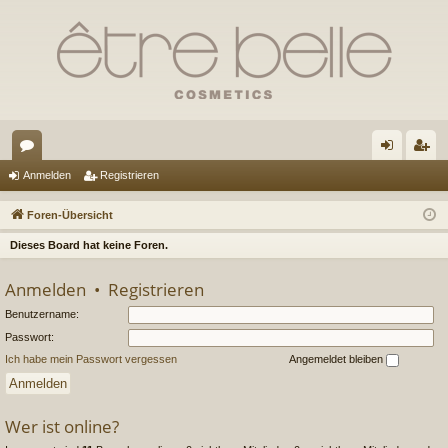
or
n
eg
Anmelden
Registrieren
en
m
ist
Foren-Übersicht
el
rie
Dieses Board hat keine Foren.
de
re
Anmelden
•
Registrieren
n
n
Benutzername:
Passwort:
Ich habe mein Passwort vergessen
Angemeldet bleiben
Wer ist online?