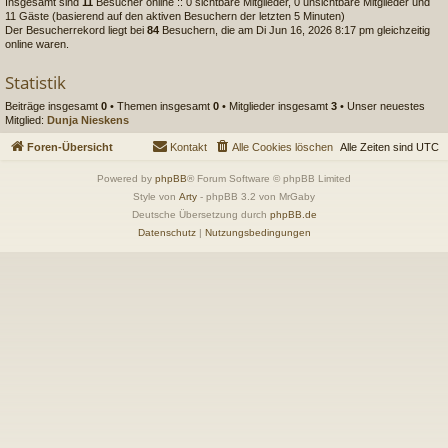
Insgesamt sind
11
Besucher online :: 0 sichtbare Mitglieder, 0 unsichtbare Mitglieder und
11 Gäste (basierend auf den aktiven Besuchern der letzten 5 Minuten)
Der Besucherrekord liegt bei
84
Besuchern, die am Di Jun 16, 2026 8:17 pm gleichzeitig
online waren.
Statistik
Beiträge insgesamt
0
• Themen insgesamt
0
• Mitglieder insgesamt
3
• Unser neuestes
Mitglied:
Dunja Nieskens
Foren-Übersicht
Kontakt
Alle Cookies löschen
Alle Zeiten sind
UTC
Powered by
phpBB
® Forum Software © phpBB Limited
Style von
Arty
- phpBB 3.2 von MrGaby
Deutsche Übersetzung durch
phpBB.de
Datenschutz
|
Nutzungsbedingungen