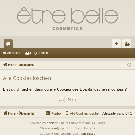
or
n
eg
Anmelden
Registrieren
en
m
ist
Foren-Übersicht
el
rie
Alle Cookies löschen
de
re
n
n
Bist du dir sicher, dass du alle Cookies des Boards löschen möchtest?
Foren-Übersicht
Kontakt
Alle Cookies löschen
Alle Zeiten sind
UTC
Powered by
phpBB
® Forum Software © phpBB Limited
Style von
Arty
- phpBB 3.2 von MrGaby
Deutsche Übersetzung durch
phpBB.de