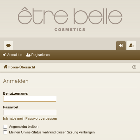
or
n
eg
Anmelden
Registrieren
en
m
ist
Foren-Übersicht
el
rie
Anmelden
de
re
n
n
Benutzername:
Passwort:
Ich habe mein Passwort vergessen
Angemeldet bleiben
Meinen Online-Status während dieser Sitzung verbergen