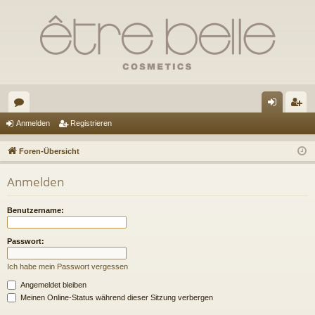
or
n
eg
Anmelden
Registrieren
en
m
ist
Foren-Übersicht
el
rie
Anmelden
de
re
n
n
Benutzername:
Passwort:
Ich habe mein Passwort vergessen
Angemeldet bleiben
Meinen Online-Status während dieser Sitzung verbergen