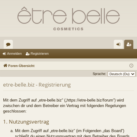
or
n
eg
Anmelden
Registrieren
en
m
ist
Foren-Übersicht
el
rie
Sprache:
de
re
etre-belle.biz - Registrierung
n
n
Mit dem Zugriff auf „etre-belle.biz“ („https://etre-belle.biz/forum“) wird
zwischen dir und dem Betreiber ein Vertrag mit folgenden Regelungen
geschlossen:
1. Nutzungsvertrag
Mit dem Zugriff auf „etre-belle.biz“ (im Folgenden „das Board“)
schließt du einen Nutzungsvertrag mit dem Betreiber des Boards