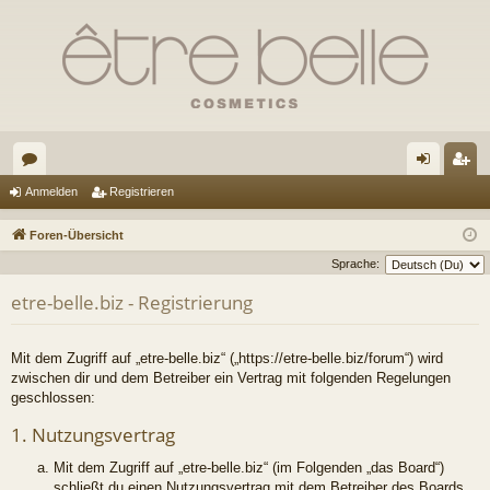
or
n
eg
Anmelden
Registrieren
en
m
ist
Foren-Übersicht
el
rie
Sprache:
de
re
etre-belle.biz - Registrierung
n
n
Mit dem Zugriff auf „etre-belle.biz“ („https://etre-belle.biz/forum“) wird
zwischen dir und dem Betreiber ein Vertrag mit folgenden Regelungen
geschlossen:
1. Nutzungsvertrag
Mit dem Zugriff auf „etre-belle.biz“ (im Folgenden „das Board“)
schließt du einen Nutzungsvertrag mit dem Betreiber des Boards