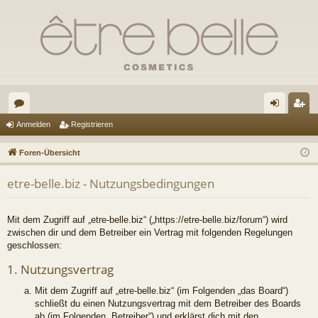
or
n
eg
Anmelden
Registrieren
en
m
ist
Foren-Übersicht
el
rie
etre-belle.biz - Nutzungsbedingungen
de
re
n
n
Mit dem Zugriff auf „etre-belle.biz“ („https://etre-belle.biz/forum“) wird
zwischen dir und dem Betreiber ein Vertrag mit folgenden Regelungen
geschlossen:
1. Nutzungsvertrag
Mit dem Zugriff auf „etre-belle.biz“ (im Folgenden „das Board“)
schließt du einen Nutzungsvertrag mit dem Betreiber des Boards
ab (im Folgenden „Betreiber“) und erklärst dich mit den