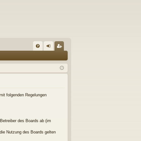
FA
n
eg
Q
m
ist
el
rie
de
re
n
n
ag mit folgenden Regelungen
 Betreiber des Boards ab (im
 die Nutzung des Boards gelten