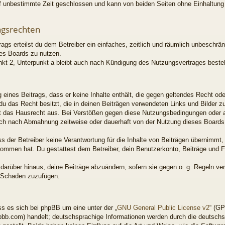
f unbestimmte Zeit geschlossen und kann von beiden Seiten ohne Einhaltung e
ngsrechten
rags erteilst du dem Betreiber ein einfaches, zeitlich und räumlich unbeschrä
es Boards zu nutzen.
kt 2, Unterpunkt a bleibt auch nach Kündigung des Nutzungsvertrages beste
ng eines Beitrags, dass er keine Inhalte enthält, die gegen geltendes Recht od
 du das Recht besitzt, die in deinen Beiträgen verwendeten Links und Bilder 
t das Hausrecht aus. Bei Verstößen gegen diese Nutzungsbedingungen oder an
ich nach Abmahnung zeitweise oder dauerhaft von der Nutzung dieses Boards 
 der Betreiber keine Verantwortung für die Inhalte von Beiträgen übernimmt, di
enommen hat. Du gestattest dem Betreiber, dein Benutzerkonto, Beiträge und F
 darüber hinaus, deine Beiträge abzuändern, sofern sie gegen o. g. Regeln ve
n Schaden zuzufügen.
s es sich bei phpBB um eine unter der „
GNU General Public License v2
“ (GP
bb.com) handelt; deutschsprachige Informationen werden durch die deutsch