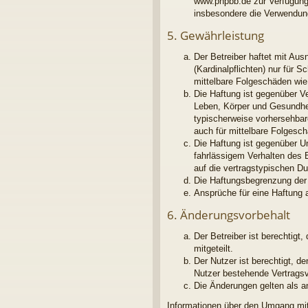
www.phpbb.de zur Verfügung 
insbesondere die Verwendung
5. Gewährleistung
Der Betreiber haftet mit Au
(Kardinalpflichten) nur für S
mittelbare Folgeschäden wi
Die Haftung ist gegenüber V
Leben, Körper und Gesundheit
typischerweise vorhersehbar
auch für mittelbare Folges
Die Haftung ist gegenüber U
fahrlässigem Verhalten des 
auf die vertragstypischen D
Die Haftungsbegrenzung der 
Ansprüche für eine Haftung 
6. Änderungsvorbehalt
Der Betreiber ist berechtig
mitgeteilt.
Der Nutzer ist berechtigt, 
Nutzer bestehende Vertragsve
Die Änderungen gelten als a
Informationen über den Umgang mit 