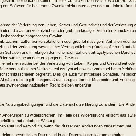
gestellt. Beide haben keinen Einfluss auf die Art und Weise, wie die Softwar
 der Software für bestimmte Zwecke nicht untersagen oder auf Inhalte frem
snahme der Verletzung von Leben, Körper und Gesundheit und der Verletzung w
chäden, die auf ein vorsätzliches oder grob fahrlässiges Verhalten zurückzuführ
e insbesondere entgangenen Gewinn.
erbrauchern außer bei vorsätzlichem oder grob fahrlässigem Verhalten oder b
 und der Verletzung wesentlicher Vertragspflichten (Kardinalpflichten) auf di
en Schäden und im übrigen der Höhe nach auf die vertragstypischen Durchsch
chäden wie insbesondere entgangenen Gewinn.
nternehmern außer bei der Verletzung von Leben, Körper und Gesundheit oder
Betreibers auf die bei Vertragsschluss typischerweise vorhersehbaren Schäd
urchschnittsschäden begrenzt. Dies gilt auch für mittelbare Schäden, insbes
Absätze a bis c gilt sinngemäß auch zugunsten der Mitarbeiter und Erfüllungs
aus zwingendem nationalem Recht bleiben unberührt.
t, die Nutzungsbedingungen und die Datenschutzerklärung zu ändern. Die Ände
den Änderungen zu widersprechen. Im Falle des Widerspruchs erlischt das zw
rhältnis mit sofortiger Wirkung.
nerkannt und verbindlich, wenn der Nutzer den Änderungen zugestimmt hat.
deinen persönlichen Daten sind in der Datenschutzerklärung enthalten.