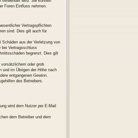
e verwendet wird. Sie können
der Foren Einfluss nehmen.
esentlicher Vertragspflichten
en sind. Dies gilt auch für
ei Schäden aus der Verletzung von
e bei Vertragsschluss
nittsschäden begrenzt. Dies gilt
 vorsätzlichem oder grob
en und im Übrigen der Höhe nach
ondere entgangenen Gewinn.
gehilfen des Betreibers.
rung wird dem Nutzer per E-Mail
ischen dem Betreiber und dem