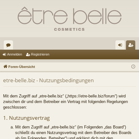
or
n
eg
Anmelden
Registrieren
en
m
ist
Foren-Übersicht
el
rie
etre-belle.biz - Nutzungsbedingungen
de
re
n
n
Mit dem Zugriff auf „etre-belle.biz“ („https://etre-belle.biz/forum“) wird
zwischen dir und dem Betreiber ein Vertrag mit folgenden Regelungen
geschlossen:
1. Nutzungsvertrag
Mit dem Zugriff auf „etre-belle.biz“ (im Folgenden „das Board“)
schließt du einen Nutzungsvertrag mit dem Betreiber des Boards
ab (im Folgenden „Betreiber“) und erklärst dich mit den